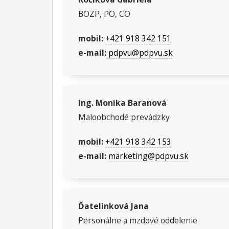
BOZP, PO, CO
mobil:
+421 918 342 151
e-mail:
pdpvu@pdpvu.sk
Ing. Monika Baranová
Maloobchodé prevádzky
mobil:
+421 918 342 153
e-mail:
marketing@pdpvu.sk
Ďatelinková Jana
Personálne a mzdové oddelenie