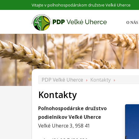
Vitajte v poľnohospodárskom družstve Veľké Uherce
O NÁS
PDP Veľké Uherce
Kontakty
Kontakty
Poľnohospodárske družstvo
podielnikov Veľké Uherce
Veľké Uherce 3, 958 41