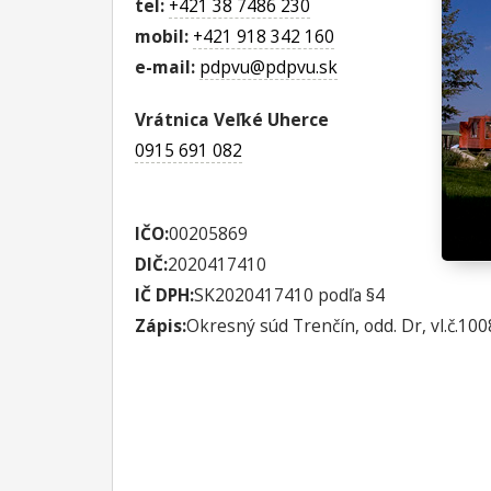
tel:
+421 38 7486 230
mobil:
+421 918 342 160
e-mail:
pdpvu@pdpvu.sk
Vrátnica Veľké Uherce
0915 691 082
IČO:
00205869
DIČ:
2020417410
IČ DPH:
SK2020417410 podľa §4
Zápis:
Okresný súd Trenčín, odd. Dr, vl.č.10