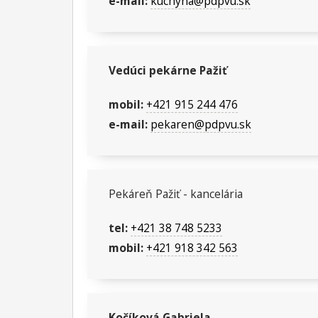
e-mail:
kuchyna@pdpvu.sk
Vedúci pekárne Pažiť
mobil:
+421 915 244 476
e-mail:
pekaren@pdpvu.sk
Pekáreň Pažiť - kancelária
tel:
+421 38 748 5233
mobil:
+421 918 342 563
Kočíková Gabriela