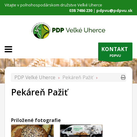
Vitajte v poľnohospodárskom družstve Veľké Uherce
038 7486 230
|
pdpvu@pdpvu.sk
KONTAKT
PDPVU
PDP Veľké Uherce
Pekáreň Pažiť
Pekáreň Pažiť
Priložené fotografie