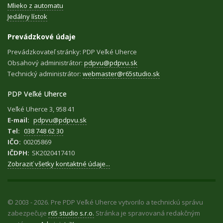
Mlieko z automatu
Jedálny lístok
Prevádzkové údaje
Prevádzkovateľ stránky: PDP Veľké Uherce
Obsahový administrátor:
pdpvu@pdpvu.sk
Technický administrátor:
webmaster@r65studio.sk
PDP Veľké Uherce
Veľké Uherce 3, 958 41
E-mail:
pdpvu@pdpvu.sk
Tel:
038 748 62 30
IČO:
00205869
IČDPH:
SK2020417410
Zobraziť všetky kontaktné údaje...
© 2003 - 2026. Pre PDP Veľké Uherce vytvorilo a technickú správu
zabezpečuje
r65 studio s.r.o.
Stránka je spravovaná redakčným